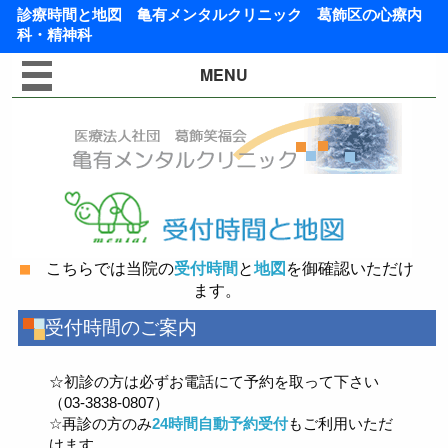
診療時間と地図
亀有メンタルクリニック
葛飾区の心療内
科・精神科
MENU
こちらでは当院の
受付時間
と
地図
を御確認いただけ
ます。
受付時間のご案内
☆初診の方は必ずお電話にて予約を取って下さい
（03-3838-0807）
☆再診の方のみ
24時間自動予約受付
もご利用いただ
けます